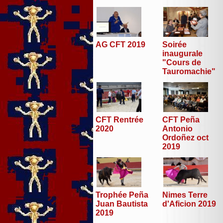
AG CFT 2019
Soirée
inaugurale
"Cours de
Tauromachie"
CFT Peña
CFT Rentrée
Antonio
2020
Ordoñez oct
2019
Trophée Peña
Nimes Terre
Juan Bautista
d'Aficion 2019
2019