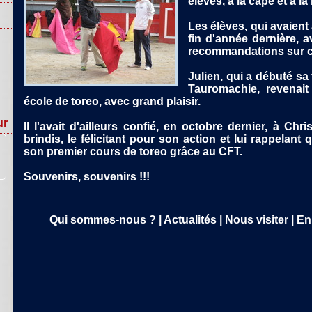
élèves, à la cape et à la
Les élèves, qui avaient 
fin d'année dernière, a
recommandations sur ce 
Julien, qui a débuté sa
Tauromachie, revenai
ur
école de toreo, avec grand plaisir.
Il l'avait d'ailleurs confié, en octobre dernier, à Ch
brindis, le félicitant pour son action et lui rappelant
son premier cours de toreo grâce au CFT.
Souvenirs, souvenirs !!!
Qui sommes-nous ?
|
Actualités
|
Nous visiter
|
En 