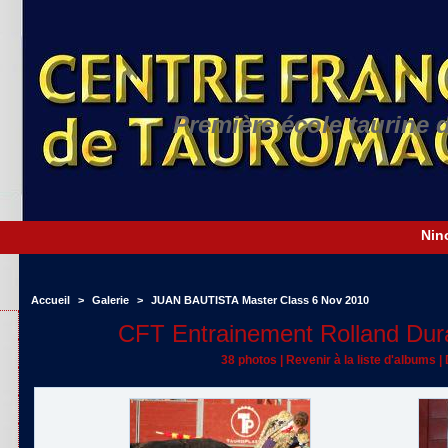
Première école taurine 
Accueil
>
Galerie
>
JUAN BAUTISTA Master Class 6 Nov 2010
CFT Entrainement Rolland Dur
38 photos
|
Revenir à la liste d'albums
|