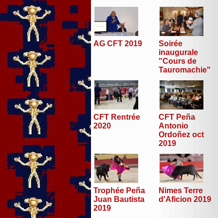
AG CFT 2019
Soirée
inaugurale
"Cours de
Tauromachie"
CFT Peña
CFT Rentrée
Antonio
2020
Ordoñez oct
2019
Trophée Peña
Nimes Terre
Juan Bautista
d'Aficion 2019
2019