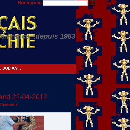
Recherche
de France...depuis 1983
Nino JULIAN...
and 22-04-2012
Diaporama