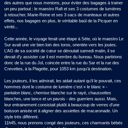
des autres que nous menions, pour éviter des bagages à trainer
un peu partout : le maestro Rafi et ses 3 costumes de lumières
à retoucher, Marie-Reine et ses 3 sacs de manteaux et autres
effets, nos bagages en plus, le véritable baùl de la Picquer en
vérité...
Cette année, le voyage ferait une étape à Sète, où le maestro Le
Sur avait une vie bien loin des toros, orientée vers les joutes.
L’AG de sa société de cœur se déroulait samedi matin, il se
devait d’y assister car il est membre du bureau. Nous partirions
donc de la rue du Jol, coincée entre la rue du Sar et la rue des
Crevettes, à la Plagette, pour 1053 km jusqu’à destination.
Les jouteurs, il les admirait, les aidait autant qu’il le pouvait, ces
hommes dont le costume de lumière c'est « le blanc » -
pantalon blanc, chemise blanche sur le rayé, chaussettes
blanches, une lance et un pavois - des guerriers aussi. Mais,
leur entrainement consistait plutôt à beaucoup de verres d’une
boisson anisée et à aligner des assiettes de macaronade. Un
style très différent.
11h45, nous prenons congé des jouteurs, ces charmants bébés