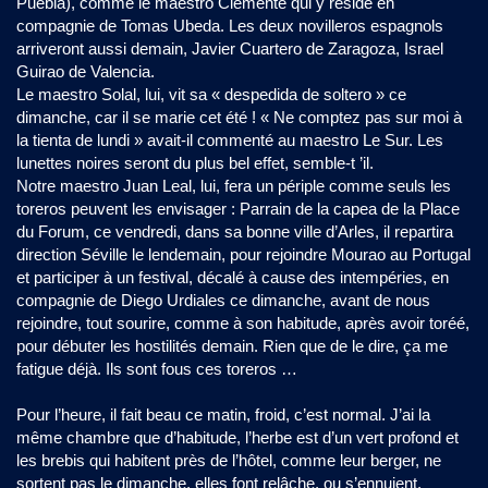
Puebla), comme le maestro Clémente qui y réside en
compagnie de Tomas Ubeda. Les deux novilleros espagnols
arriveront aussi demain, Javier Cuartero de Zaragoza, Israel
Guirao de Valencia.
Le maestro Solal, lui, vit sa « despedida de soltero » ce
dimanche, car il se marie cet été ! « Ne comptez pas sur moi à
la tienta de lundi » avait-il commenté au maestro Le Sur. Les
lunettes noires seront du plus bel effet, semble-t ’il.
Notre maestro Juan Leal, lui, fera un périple comme seuls les
toreros peuvent les envisager : Parrain de la capea de la Place
du Forum, ce vendredi, dans sa bonne ville d’Arles, il repartira
direction Séville le lendemain, pour rejoindre Mourao au Portugal
et participer à un festival, décalé à cause des intempéries, en
compagnie de Diego Urdiales ce dimanche, avant de nous
rejoindre, tout sourire, comme à son habitude, après avoir toréé,
pour débuter les hostilités demain. Rien que de le dire, ça me
fatigue déjà. Ils sont fous ces toreros …
Pour l’heure, il fait beau ce matin, froid, c’est normal. J’ai la
même chambre que d’habitude, l’herbe est d’un vert profond et
les brebis qui habitent près de l’hôtel, comme leur berger, ne
sortent pas le dimanche, elles font relâche, ou s’ennuient,