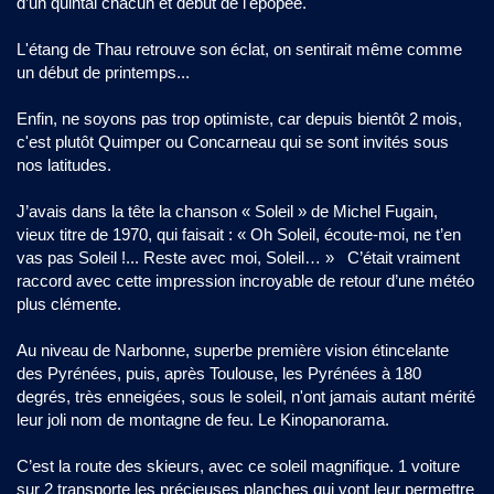
d’un quintal chacun et début de l'épopée.
L'étang de Thau retrouve son éclat, on sentirait même comme
un début de printemps...
Enfin, ne soyons pas trop optimiste, car depuis bientôt 2 mois,
c'est plutôt Quimper ou Concarneau qui se sont invités sous
nos latitudes.
J’avais dans la tête la chanson « Soleil » de Michel Fugain,
vieux titre de 1970, qui faisait : « Oh Soleil, écoute-moi, ne t’en
vas pas Soleil !... Reste avec moi, Soleil… » C’était vraiment
raccord avec cette impression incroyable de retour d’une météo
plus clémente.
Au niveau de Narbonne, superbe première vision étincelante
des Pyrénées, puis, après Toulouse, les Pyrénées à 180
degrés, très enneigées, sous le soleil, n'ont jamais autant mérité
leur joli nom de montagne de feu. Le Kinopanorama.
C’est la route des skieurs, avec ce soleil magnifique. 1 voiture
sur 2 transporte les précieuses planches qui vont leur permettre