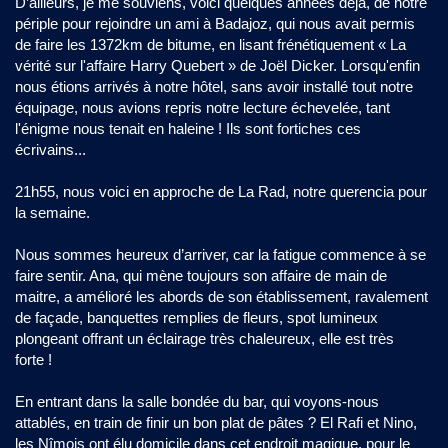
D’ailleurs, je me souviens, voici quelques années déjà, de notre
périple pour rejoindre un ami à Badajoz, qui nous avait permis
de faire les 1372km de bitume, en lisant frénétiquement « La
vérité sur l'affaire Harry Quebert » de Joël Dicker. Lorsqu'enfin
nous étions arrivés à notre hôtel, sans avoir installé tout notre
équipage, nous avions repris notre lecture échevelée, tant
l'énigme nous tenait en haleine ! Ils sont fortiches ces
écrivains...
21h55, nous voici en approche de La Rad, notre querencia pour
la semaine.
Nous sommes heureux d’arriver, car la fatigue commence à se
faire sentir. Ana, qui mène toujours son affaire de main de
maitre, a amélioré les abords de son établissement, ravalement
de façade, banquettes remplies de fleurs, spot lumineux
plongeant offrant un éclairage très chaleureux, elle est très
forte !
En entrant dans la salle bondée du bar, qui voyons-nous
attablés, en train de finir un bon plat de pâtes ? El Rafi et Nino,
les Nîmois ont élu domicile dans cet endroit magique, pour le