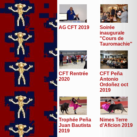
AG CFT 2019
Soirée
inaugurale
"Cours de
Tauromachie"
CFT Peña
CFT Rentrée
Antonio
2020
Ordoñez oct
2019
Trophée Peña
Nimes Terre
Juan Bautista
d'Aficion 2019
2019