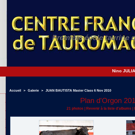
Première école taurine 
Accueil
>
Galerie
>
JUAN BAUTISTA Master Class 6 Nov 2010
Plan d'Orgon 20
21 photos
|
Revenir à la liste d'albums
|