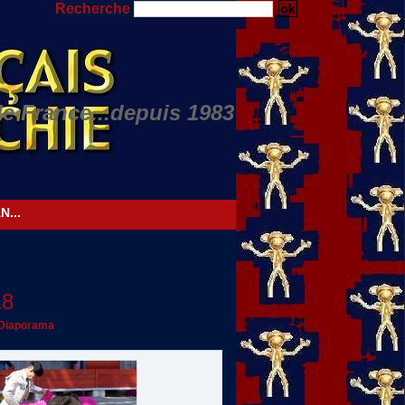
Recherche
de France...depuis 1983
Nino JULIAN...
18
Diaporama