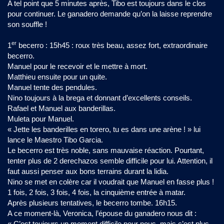
A tel point que 5 minutes après, Tibo est toujours dans le clos
pour continuer. Le ganadero demande qu’on la laisse reprendre
son souffle !
er
1
becerro : 15h45 : roux très beau, assez fort, extraordinaire
becerro.
Manuel pour le recevoir et le mettre à mort.
Matthieu ensuite pour un quite.
Manuel tente des pendules.
Nino toujours à la brega et donnant d’excellents conseils.
Rafael et Manuel aux banderillas.
Muleta pour Manuel.
« Jette les banderilles en torero, tu es dans une arène ! » lui
lance le Maestro Tibo Garcia.
Le becerro est très noble, sans mauvaise réaction. Pourtant,
tenter plus de 2 derechazos semble difficile pour lui. Attention, il
faut aussi penser aux bons terrains durant la lidia.
Nino se met en colère car il voudrait que Manuel en fasse plus !
1 fois, 2 fois, 3 fois, 4 fois, la cinquième entrée à matar.
Après plusieurs tentatives, le becerro tombe. 16h15.
A ce moment-là, Veronica, l’épouse du ganadero nous dit :
« C’est toujours un moment difficile pour nous, mais c’est plus