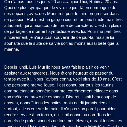
On n'a pas tous les jours 20 ans...aujourd'hui, Robin a 20 ans.
Quoi de plus sympa que de vivre ce jour-là en compagnie de
ses copains, avec des Maestros pour le faire progresser dans
sa passion. Robin est un garçon discret, un peu timide mais très
attachant, qui a beaucoup de force de caractère. C'est un plaisir
de partager ce moment symbolique avec lui. Pour ma part, très
sincèrement, je n'ai aucun souvenir de ce jour-là, mais je lui
souhaite que la suite de sa vie soit au moins aussi belle que la
mienne.
Depuis lundi, Luis Murillo nous avait fait le plaisir de venir
assister aux tentaderos. Nous étions heureux de passer du
temps avec lui. Nous l'avions connu, voici plus de 10 ans. C'est
une personne merveilleuse, il est connu par tous les taurins
comme étant un honnête homme, extrêmement efficace dans
son métier de mozo de espadas. Discret, il sait beaucoup de
choses, connaît tous les potins, mais ne dit jamais rien et
surtout, a le cœur sur la main. Il n'a pas son pareil pour aider,
rendre service à un torero, qu'il soit connu ou non. Tous les
carnets de professionnels de tous nos élèves, durant toutes ces
années, c’est lui qui nous les a demandés au Ministère. C'est un