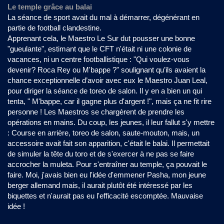
Le temple grâce au balai
La séance de sport avait du mal à démarrer, dégénérant en
partie de football clandestine.
Apprenant cela, le Maestro Le Sur dut pousser une bonne
"gueulante", estimant que le CFT n'était ni une colonie de
vacances, ni un centre footballistique : "Qui voulez-vous
devenir? Roca Rey ou M'bappe ?" soulignant qu’ils avaient la
chance exceptionnelle d’avoir avec eux le Maestro Juan Leal,
pour diriger la séance de toreo de salon. Il y en a bien un qui
tenta, " M'bappe, car il gagne plus d'argent !", mais ça ne fit rire
personne ! Les Maestros se chargèrent de prendre les
opérations en mains. Du coup, les jeunes, il leur fallut s'y mettre
: Course en arrière, toreo de salon, saute-mouton, mais, un
accessoire avait fait son apparition, c'était le balai. Il permettait
de simuler la tête du toro et de s'exercer à ne pas se faire
accrocher la muleta. Pour s'entraîner au temple, ça pouvait le
faire. Moi, j'avais bien eu l'idée d'emmener Pasha, mon jeune
berger allemand mais, il aurait plutôt été intéressé par les
biquettes et n'aurait pas eu l'efficacité escomptée. Mauvaise
idée !