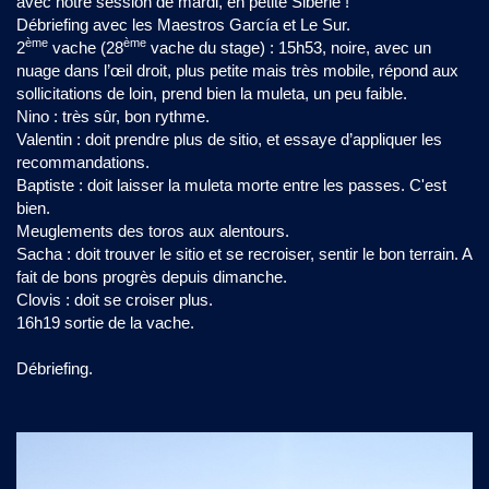
avec notre session de mardi, en petite Sibérie !
Débriefing avec les Maestros García et Le Sur.
ème
ème
2
vache (28
vache du stage) : 15h53, noire, avec un
nuage dans l’œil droit, plus petite mais très mobile, répond aux
sollicitations de loin, prend bien la muleta, un peu faible.
Nino : très sûr, bon rythme.
Valentin : doit prendre plus de sitio, et essaye d’appliquer les
recommandations.
Baptiste : doit laisser la muleta morte entre les passes. C'est
bien.
Meuglements des toros aux alentours.
Sacha : doit trouver le sitio et se recroiser, sentir le bon terrain. A
fait de bons progrès depuis dimanche.
Clovis : doit se croiser plus.
16h19 sortie de la vache.
Débriefing.