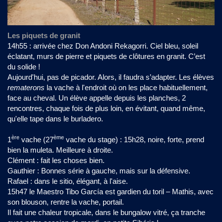
Les piquets de granit
14h55 : arrivée chez Don Andoni Rekagorri. Ciel bleu, soleil
éclatant, murs de pierre et piquets de clôtures en granit. C’est
du solide !
Aujourd'hui, pas de picador. Alors, il faudra s’adapter. Les élèves
rematerons
la vache à l'endroit où on les place habituellement,
face au cheval. Un élève appelle depuis les planches, 2
rencontres, chaque fois de plus loin, en évitant, quand même,
qu'elle tape dans le burladero.
ère
ème
1
vache (27
vache du stage) : 15h28, noire, forte, prend
bien la muleta. Meilleure à droite.
Clément : fait les choses bien.
Gauthier : Bonnes série à gauche, mais sur la défensive.
Rafael : dans le sitio, élégant, à l'aise.
15h47 le Maestro Tibo García est gardien du toril – Mathis, avec
son blouson, rentre la vache, portail.
Il fait une chaleur tropicale, dans le bungalow vitré, ça tranche