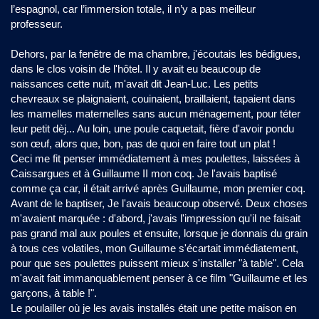
l’espagnol, car l’immersion totale, il n’y a pas meilleur
professeur.
Dehors, par la fenêtre de ma chambre, j'écoutais les bédigues,
dans le clos voisin de l'hôtel. Il y avait eu beaucoup de
naissances cette nuit, m'avait dit Jean-Luc. Les petits
chevreaux se plaignaient, couinaient, braillaient, tapaient dans
les mamelles maternelles sans aucun ménagement, pour téter
leur petit dèj... Au loin, une poule caquetait, fière d'avoir pondu
son œuf, alors que, bon, pas de quoi en faire tout un plat !
Ceci me fit penser immédiatement à mes poulettes, laissées à
Caissargues et à Guillaume II mon coq. Je l'avais baptisé
comme ça car, il était arrivé après Guillaume, mon premier coq.
Avant de le baptiser, Je l'avais beaucoup observé. Deux choses
m'avaient marquée : d'abord, j'avais l'impression qu'il ne faisait
pas grand mal aux poules et ensuite, lorsque je donnais du grain
à tous ces volatiles, mon Guillaume s'écartait immédiatement,
pour que ses poulettes puissent mieux s'installer "à table". Cela
m'avait fait immanquablement penser à ce film "Guillaume et les
garçons, à table !".
Le poulailler où je les avais installés était une petite maison en