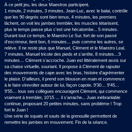
À ce petit jeu, les deux Maestros participent.
1 minute, 2 minutes, 3 minutes, Jean-Luc, avec le balai, contrôle
que les 90 degrés sont bien tenus, 4 minutes, les premiers
lâchent, on voit les jambes trembler, les muscles tétanisent,
plus le temps passe plus c'est une hécatombe... 5 minutes.
Durant tout ce temps, le Maestro Le Sur, fort de son passé
d'escrimeur, tient bon, 6 minutes… puis comme les autres, se
relève. Il ne reste plus que Manuel, Clément et le Maestro Leal.
7 minutes, Manuel tricote des pieds et s'arrête, 8 minutes…9
minutes… Clément s'accroche. Juan est littéralement assis sur
sa chaise virtuelle, souriant. Il propose à Clément de rajouter
des mouvements de cape avec les bras, histoire d'agrémenter
le plaisir. D’ailleurs, il prend son blouson en main et commence
à le faire virevolter autour de lui, façon capote. 9’30… 9’45…
9’55… tous ses collègues encouragent Clément, qui commence
vraiment à trembler, 10’15 … il s'arrache... Juan inébranlable
continue, proposant 20 petites minutes, sans problème ! Trop
fort le Juan !
Une série de squats et sauts de la grenouille permettent de
remettre les jambes en mouvement. Fin de la séance.