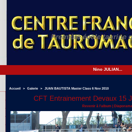
Première école taurine 
Accueil
>
Galerie
>
JUAN BAUTISTA Master Class 6 Nov 2010
CFT Entrainement Devaux 15 J
Revenir à l'album
|
Diaporam