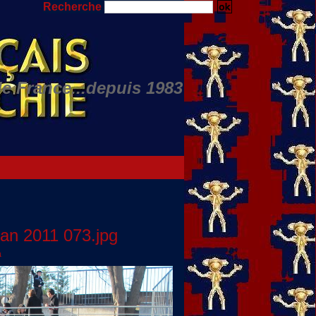
Recherche
de France...depuis 1983
Nino JULIAN...
an 2011 073.jpg
a