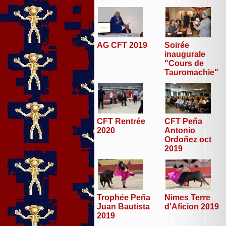
AG CFT 2019
Soirée
inaugurale
"Cours de
Tauromachie"
CFT Peña
CFT Rentrée
Antonio
2020
Ordoñez oct
2019
Trophée Peña
Nimes Terre
Juan Bautista
d'Aficion 2019
2019