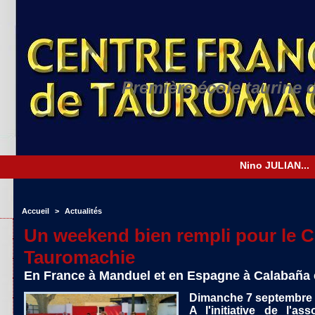
Première école taurine 
Accueil
>
Actualités
Un weekend bien rempli pour le C
Tauromachie
En France à Manduel et en Espagne à Calabaña 
Dimanche 7 septembr
A l'initiative de l'as