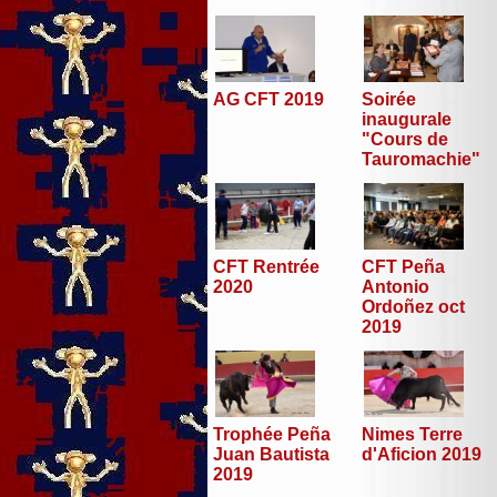
AG CFT 2019
Soirée
inaugurale
"Cours de
Tauromachie"
CFT Peña
CFT Rentrée
Antonio
2020
Ordoñez oct
2019
Trophée Peña
Nimes Terre
Juan Bautista
d'Aficion 2019
2019