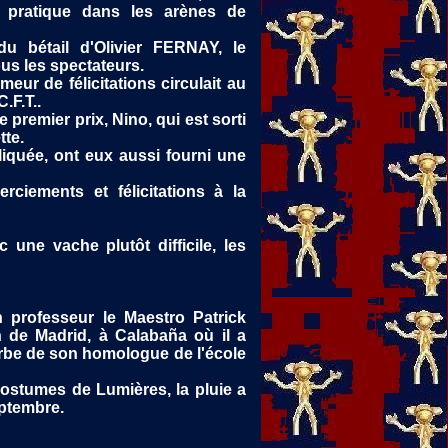
 pratique dans les arènes de
du bétail d'Olivier FERNAY, le
us les spectateurs.
eur de félicitations circulait au
.F.T..
e premier prix, Nino, qui est sorti
tte.
liquée, ont eux aussi fourni une
ciements et félicitations à la
ne vache plutôt difficile, les
n professeur le Maestro Patrick
 de Madrid, à Calabaña où il a
rbe de son homologue de l'école
Costumes de Lumières, la pluie a
eptembre.