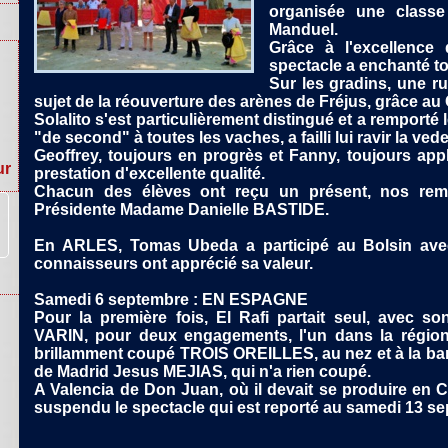
organisée une classe
Manduel.
Grâce à l'excellence 
spectacle a enchanté to
Sur les gradins, une rum
sujet de la réouverture des arènes de Fréjus, grâce au C
Solalito s'est particulièrement distingué et a remporté l
"de second" à toutes les vaches, a failli lui ravir la vede
ur
Geoffrey, toujours en progrès et Fanny, toujours app
prestation d'excellente qualité.
Chacun des élèves ont reçu un présent, nos remer
Présidente Madame Danielle BASTIDE.
En ARLES, Tomas Ubeda a participé au Bolsin avec u
connaisseurs ont apprécié sa valeur.
Samedi 6 septembre : EN ESPAGNE
Pour la première fois, El Rafi partait seul, avec so
VARIN, pour deux engagements, l'un dans la région
brillamment coupé TROIS OREILLES, au nez et à la ba
de Madrid Jesus MEJIAS, qui n'a rien coupé.
A Valencia de Don Juan, où il devait se produire en 
suspendu le spectacle qui est reporté au samedi 13 s