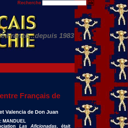
Recherche
de France...depuis 1983
Nino JULIAN...
entre Français de
et Valencia de Don Juan
e : MANDUEL
sociation
Las Aficionadas
, était