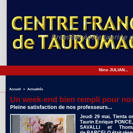
Première école taurine 
Accueil
>
Actualités
Un week-end bien rempli pour no
Pleine satisfaction de nos professeurs...
Jeudi 29 mai, Tienta 
Taurin Enrique PONCE,
SAVALLI et Thom
de BARCELO était rése