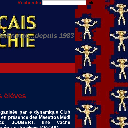
Recherche
de France...depuis 1983
Nino JULIAN...
s élèves
organisée par le dynamique Club
 en présence des Maestros Médi
as JOUBERT, une vache
rvée à notre élève JOAQUIN.