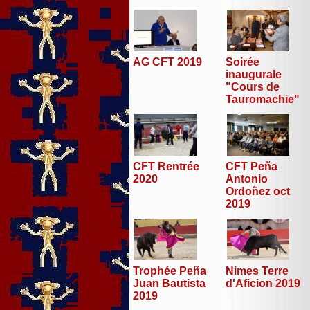
AG CFT 2019
Soirée
inaugurale
"Cours de
Tauromachie"
CFT Peña
CFT Rentrée
Antonio
2020
Ordoñez oct
2019
Trophée Peña
Nimes Terre
Juan Bautista
d'Aficion 2019
2019