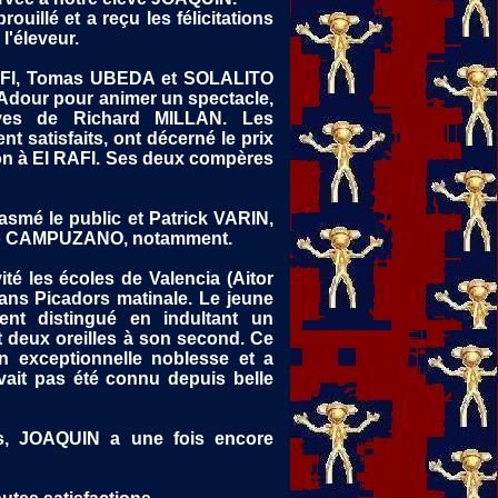
rouillé et a reçu les félicitations
l'éleveur.
AFI, Tomas UBEDA et SOLALITO
'Adour pour animer un spectacle,
èves de Richard MILLAN. Les
t satisfaits, ont décerné le prix
ion à El RAFI. Ses deux compères
smé le public et Patrick VARIN,
tonio CAMPUZANO, notamment.
té les écoles de Valencia (Aitor
ans Picadors matinale. Le jeune
ent distingué en indultant un
 deux oreilles à son second. Ce
n exceptionnelle noblesse et a
vait pas été connu depuis belle
s, JOAQUIN a une fois encore