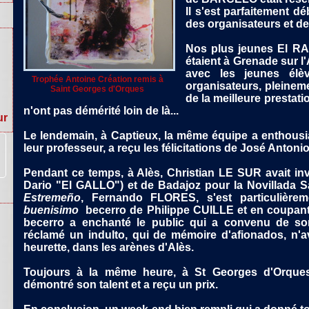
Il s'est parfaitement déb
des organisateurs et de 
Nos plus jeunes El R
étaient à Grenade sur l
avec les jeunes él
Trophée Antoine Création remis à
organisateurs, pleinemen
Saint Georges d'Orques
ur
de la meilleure prestat
n'ont pas démérité loin de là...
Le lendemain, à Captieux, la même équipe a enthousia
leur professeur, a reçu les félicitations de José An
Pendant ce temps, à Alès, Christian LE SUR avait invi
Dario "El GALLO") et de Badajoz pour la Novillada S
Estremeño
, Fernando FLORES, s'est particulièrem
buenisimo
becerro de Philippe CUILLE et en coupant
becerro a enchanté le public qui a convenu de so
réclamé un indulto, qui de mémoire d'afionados, n'a
heurette, dans les arènes d'Alès.
Toujours à la même heure, à St Georges d'Orque
démontré son talent et a reçu un prix.