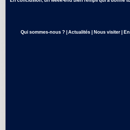
En conclusion, un week-end bien rempli qui a donné to
Qui sommes-nous ?
|
Actualités
|
Nous visiter
|
En 