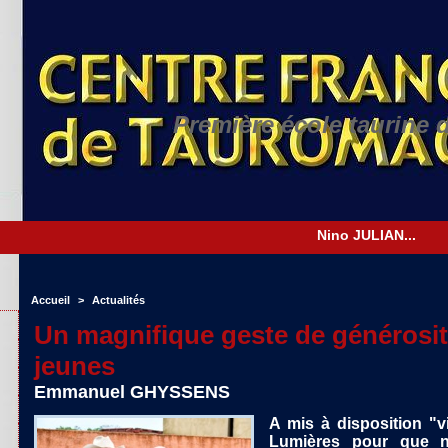
Première école taurine 
Accueil
>
Actualités
Un magnifique geste de générosit
jeunes
Emmanuel GHYSSENS
A mis à disposition "
Lumières pour que n