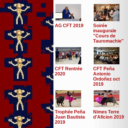
AG CFT 2019
Soirée
inaugurale
"Cours de
Tauromachie"
CFT Peña
CFT Rentrée
Antonio
2020
Ordoñez oct
2019
Trophée Peña
Nimes Terre
Juan Bautista
d'Aficion 2019
2019