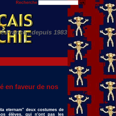
Recherche
de France...depuis 1983
Nino JULIAN...
é en faveur de nos
vita eternam" deux costumes de
os élèves, qui n'ont pas les