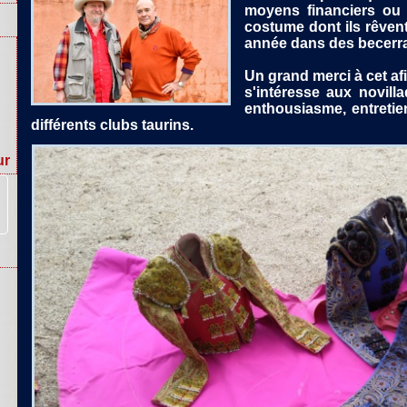
moyens financiers ou 
costume dont ils rêvent
année dans des becerr
Un grand merci à cet afi
s'intéresse aux novill
enthousiasme, entretien
différents clubs taurins.
ur