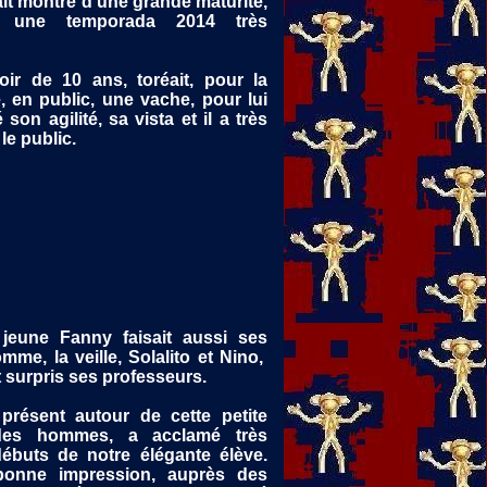
fait montre d'une grande maturité,
ir une temporada 2014 très
oir de 10 ans, toréait, pour la
, en public, une vache, pour lui
 son agilité, sa vista et il a très
e public.
jeune Fanny faisait aussi ses
mme, la veille, Solalito et Nino,
t surpris ses professeurs.
présent autour de cette petite
des hommes, a acclamé très
ébuts de notre élégante élève.
 bonne impression, auprès des