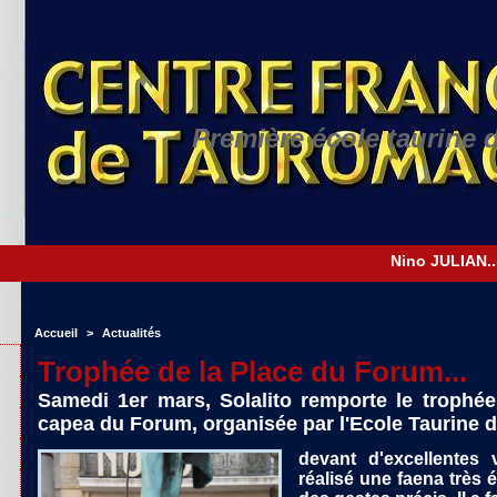
Première école taurine 
Accueil
>
Actualités
Trophée de la Place du Forum...
Samedi 1er mars, Solalito remporte le trophée
capea du Forum, organisée par l'Ecole Taurine d'
devant d'excellentes 
réalisé une faena très é