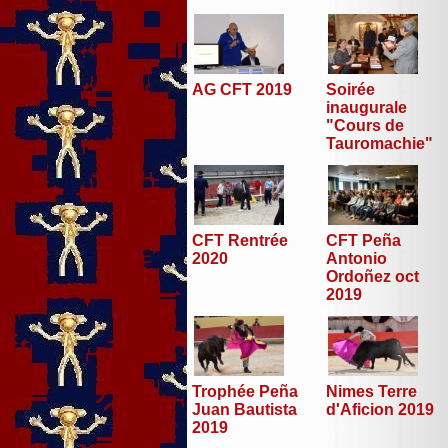
AG CFT 2019
Soirée
inaugurale
"Cours de
Tauromachie"
CFT Peña
CFT Rentrée
Antonio
2020
Ordoñez oct
2019
Trophée Peña
Nimes Terre
Juan Bautista
d'Aficion 2019
2019