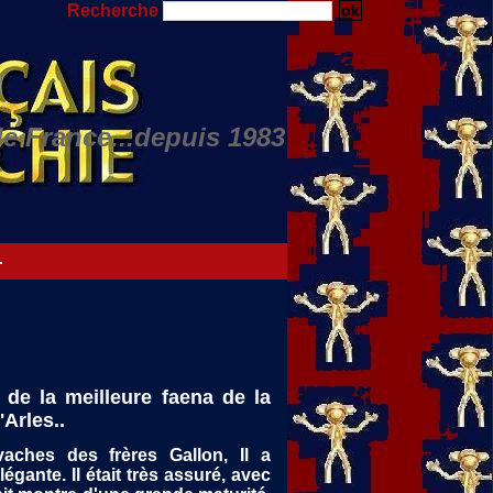
Recherche
de France...depuis 1983
Nino JULIAN...
 de la meilleure faena de la
Arles..
vaches des frères Gallon, Il a
légante. Il était très assuré, avec