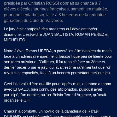
présidée par Christian ROSSI donnait sa chance à 7
élèves d'écoles taurines françaises, samedi, en matinée,
pour une tienta-bolsin, face à 3 becerros de la redoutée
ganaderia du Curé de Valverde.
Le jury était composé des maestros qui devaient toréer
dimanche, c'est-à-dire JUAN BAUTISTA, ROMAN PEREZ et
MICHELITO.
Notre élève, Tomas UBEDA, a passé les éliminatoires du matin,
face à un adversaire âpre, ne lui laissant que peu de liberté pour
son toreo artistique. D'ailleurs, il fut rappelé face au 3ème et
dernier becerro par le jury, qui avait estimé qu'il méritait que l'on
revoit ses capacités, face à un becerro permettant meilleur jeu.
Ceci lui a valu d'être qualifié pour l'après-midi, en mano a mano
avec El GALO, bien connu des aficionados, puisqu'il avait
participé, l'an dernier, au 1er Bolsin Terre d'Argence, qu'avait
organisé le CFT.
Chacun a combattu un novillo de la ganaderia de Rafaël
DURAND, qui ont démontré une grande noblesse et ont permis