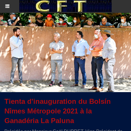
Tienta d'inauguration du Bolsín
Nîmes Métropole 2021 à la
Ganadéria La Paluna