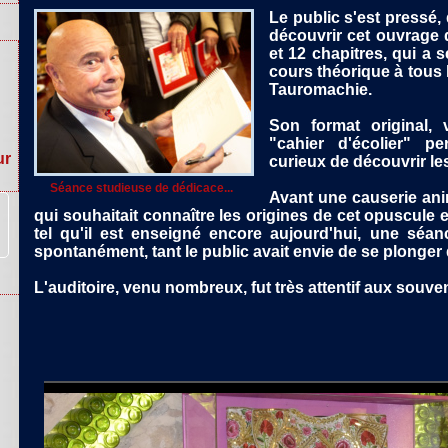
Le public s'est pressé, 
découvrir cet ouvrage d
et 12 chapitres, qui a 
cours théorique à tous 
Tauromachie.
ur
Son format original, 
"cahier d'écolier" p
curieux de découvrir les 
Séance studieuse de dédicace...
Avant une causerie ani
qui souhaitait connaître les origines de cet opuscule 
tel qu'il est enseigné encore aujourd'hui, une séanc
spontanément, tant le public avait envie de se plonger 
L'auditoire, venu nombreux, fut très attentif aux souv