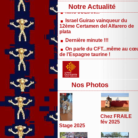
Nino JULIAN...
Notre Actualité
Israel Guirao vainqueur du
12ème Certamen del Alfarero de
plata
Dernière minute !!!
On parle du CFT...même au cœ
de l'Espagne taurine !
Chroniques salmantines 2026 -
Jour 6 et fin...
Trophée du Meilleur Novillero
Sans Picadors 2025
Chroniques salmantines 2026 -
Nos Photos
Jour 5
Chroniques salmantines 2026 -
Jour 4
Chroniques salmantines 2026 -
Jour 3
Chez FRAILE
fév 2025
Chroniques salmantines 2026 -
Stage 2025
Journée 2