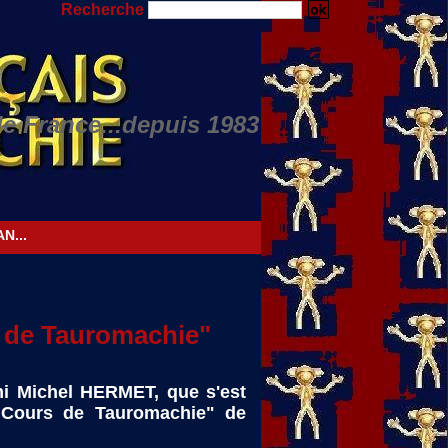
Recherche
de France...depuis 1983
Nino JULIAN...
s de Tauromachie"
mi Michel HERMET, que s'est
 "Cours de Tauromachie" de