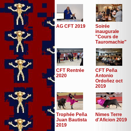
AG CFT 2019
Soirée
inaugurale
"Cours de
Tauromachie"
CFT Peña
CFT Rentrée
Antonio
2020
Ordoñez oct
2019
Trophée Peña
Nimes Terre
Juan Bautista
d'Aficion 2019
2019