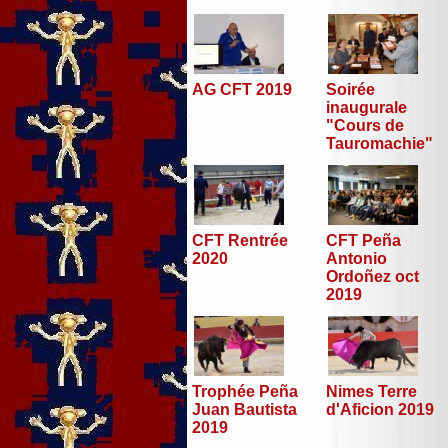
AG CFT 2019
Soirée
inaugurale
"Cours de
Tauromachie"
CFT Peña
CFT Rentrée
Antonio
2020
Ordoñez oct
2019
Trophée Peña
Nimes Terre
Juan Bautista
d'Aficion 2019
2019