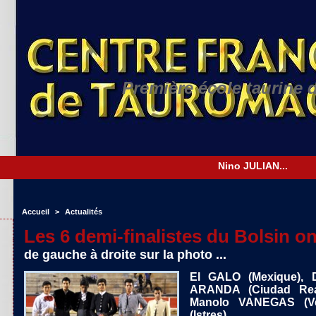
Première école taurine 
Accueil
>
Actualités
Les 6 demi-finalistes du Bolsin on
de gauche à droite sur la photo ...
El GALO (Mexique), 
ARANDA (Ciudad Real
Manolo VANEGAS (Ve
(Istres)...