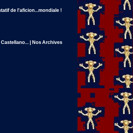
tif de l'aficion...mondiale !
Castellano...
|
Nos Archives