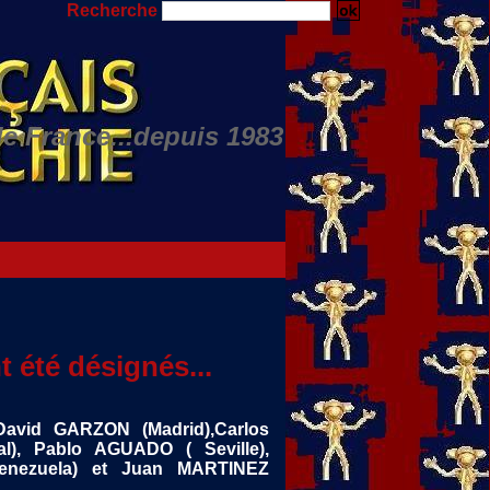
Recherche
de France...depuis 1983
Nino JULIAN...
t été désignés...
David GARZON (Madrid),Carlos
), Pablo AGUADO ( Seville),
nezuela) et Juan MARTINEZ