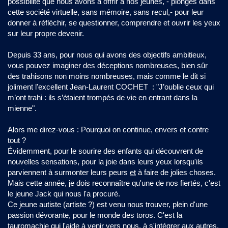
possibilité que nous avons à offrir à nos jeunes, - plongés dans
cette société virtuelle, sans mémoire, sans recul,- pour leur
donner à réfléchir, se questionner, comprendre et ouvrir les yeux
sur leur propre devenir.
Depuis 33 ans, pour nous qui avons des objectifs ambitieux,
vous pouvez imaginer des déceptions nombreuses, bien sûr
des trahisons non moins nombreuses, mais comme le dit si
joliment l'excellent Jean-Laurent COCHET : "J’oublie ceux qui
m’ont trahi : ils s’étaient trompés de vie en entrant dans la
mienne".
Alors me direz-vous : Pourquoi on continue, envers et contre
tout ?
Évidemment, pour le sourire des enfants qui découvrent de
nouvelles sensations, pour la joie dans leurs yeux lorsqu'ils
parviennent à surmonter leurs peurs
et
à faire de jolies choses.
Mais cette année, je dois reconnaître qu'une de nos fiertés, c'est
le jeune Jack qui nous l'a procuré.
Ce jeune autiste (artiste ?) est venu nous trouver, plein d'une
passion dévorante, pour le monde des toros. C'est la
tauromachie qui l'aide à venir vers nous, à s'intégrer aux autres,