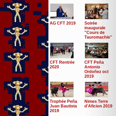
AG CFT 2019
Soirée
inaugurale
"Cours de
Tauromachie"
CFT Peña
CFT Rentrée
Antonio
2020
Ordoñez oct
2019
Trophée Peña
Nimes Terre
Juan Bautista
d'Aficion 2019
2019