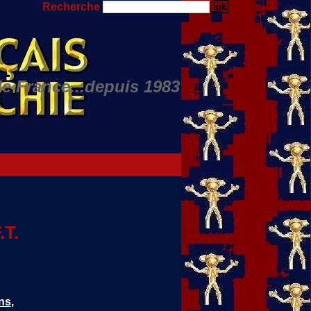
Recherche
de France...depuis 1983
ino JULIAN...
.T.
ns
,