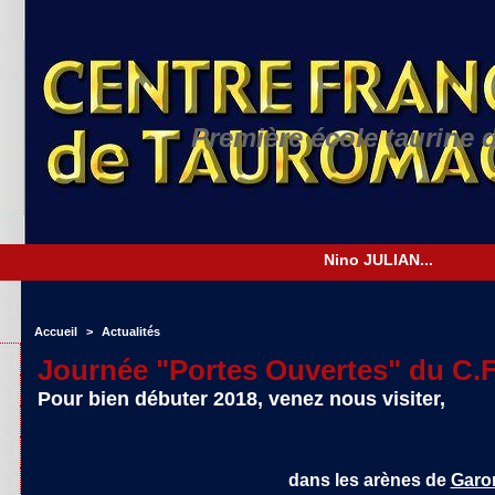
Première école taurine 
N
Accueil
>
Actualités
Journée "Portes Ouvertes" du C.F
Pour bien débuter 2018, venez nous visiter,
dans les arènes de
Garo