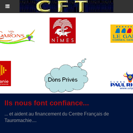
Ils nous font confiance...
... et aident au financement du Centre Français de
Tauromachie....