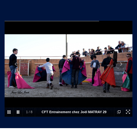
1
/
8
CFT Entrainement chez Joël MATRAY 29
nov 2017