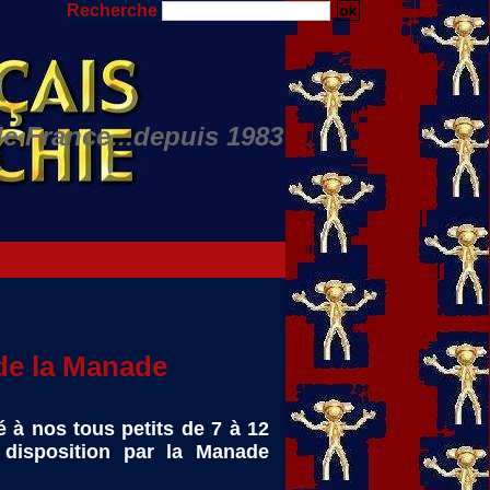
Recherche
de France...depuis 1983
ino JULIAN...
de la Manade
 à nos tous petits de 7 à 12
disposition par la Manade