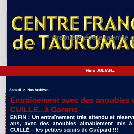
Première école taurine 
N
Accueil
>
Nos Archives
Entraînement avec des anoubles 
CUILLÉ...à Garons
ENFIN ! Un entraînement très attendu et réservé
ans, avec des anoubles aimablement mis à 
CUILLÉ – les petites sœurs de Guépard !!!