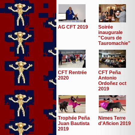
AG CFT 2019
Soirée
inaugurale
"Cours de
Tauromachie"
CFT Peña
CFT Rentrée
Antonio
2020
Ordoñez oct
2019
Trophée Peña
Nimes Terre
Juan Bautista
d'Aficion 2019
2019