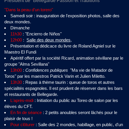
Président de "Bellegarde Passion et Traditions"
"Dans la peau d’un torero"
Samedi soir : inauguration de l'exposition photos, salle des
deux mondes.
Dimanche
11h30
: "Encierro de Niños"
12h00
:
Salle des deux mondes
,
Présentation et dédicace du livre de Roland Agniel sur le
Maestro El Fundi
Apéritif offert par la société Ricard, animation sévillane par le
groupe "Alma Sevillana"
13h00
:
Confidences publiques
"Ma vie de Matador de
Toros" par les maestros Patrick Varin et Julien Miletto.
13h30
: Repas à thème taurin : queue de toros et autres
spécialités espagnoles. Il est prudent de réserver dans les bars
et restaurants de Bellegarde.
L'après-midi
: Initiation du public au Toreo de salon par les
élèves du CFT.
En fin de séance
: 2 petits anoubles seront lâchés pour le
plaisir de tous !
Pour clôturer
: Salle des 2 mondes, habillage, en public, d'un