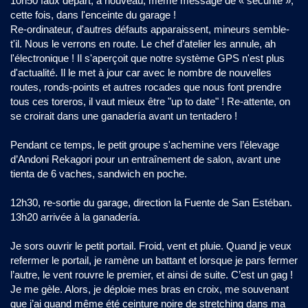
10h50 faux départ, à nouveau, même message de « sécurité »,
cette fois, dans l'enceinte du garage !
Re-ordinateur, d'autres défauts apparaissent, mineurs semble-
t'il. Nous le verrons en route. Le chef d’atelier les annule, ah
l'électronique ! Il s'aperçoit que notre système GPS n'est plus
d'actualité. Il le met à jour car avec le nombre de nouvelles
routes, ronds-points et autres rocades que nous font prendre
tous ces toreros, il vaut mieux être "up to date" ! Re-attente, on
se croirait dans une ganadería avant un tentadero !
Pendant ce temps, le petit groupe s'achemine vers l’élevage
d’Andoni Rekagori pour un entraînement de salon, avant une
tienta de 6 vaches, sandwich en poche.
12h30, re-sortie du garage, direction la Fuente de San Estéban.
13h20 arrivée à la ganadería.
Je sors ouvrir le petit portail. Froid, vent et pluie. Quand je veux
refermer le portail, je ramène un battant et lorsque je pars fermer
l’autre, le vent rouvre le premier, et ainsi de suite. C’est un gag !
Je me gèle. Alors, je déploie mes bras en croix, me souvenant
que j’ai quand même été ceinture noire de stretching dans ma