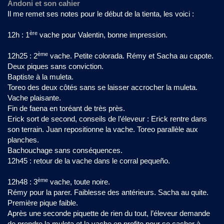
Andoni et son cahier
Il me remet ses notes pour le début de la tienta, les voici :
ère
12h : 1
vache pour Valentin, bonne impression.
ème
12h25 : 2
vache. Petite colorada. Rémy et Sacha au capote.
Deux piques sans conviction.
Baptiste à la muleta.
Toreo des deux côtés sans se laisser accrocher la muleta.
Vache plaisante.
Fin de faena en toréant de très près.
Erick sort de second, conseils de l’éleveur : Erick rentre dans
son terrain. Juan repositionne la vache. Toreo parallèle aux
planches.
Bachouchage sans conséquences.
12h45 : retour de la vache dans le corral pequeño.
ème
12h48 : 3
vache, toute noire.
Rémy pour la parer. Faiblesse des antérieurs. Sacha au quite.
Première pique faible.
Après une seconde piquette de rien du tout, l’éleveur demande
de prendre la muleta et la vache en profite pour se cacher à