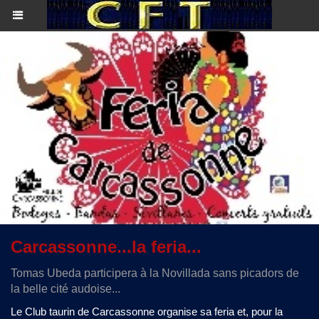
Carcassonne...la feria...
Tomas Ubeda participera à la Novillada sans picadors de
la belle cité audoise...
Le Club taurin de Carcassonne organise sa feria et, pour la