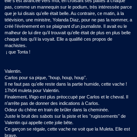
elle s'est avancée vers moi, en croisant ses pattes à chaque
pas, comme un mannequin sur le podium, très intéressée parce
que je lui disais qu'elle était belle. Au contraire, ce matin, à la
télévision, une ministre, Yolanda Diaz, pour ne pas la nommer, a
créé l’événement en se plaignant d’un journaliste. Il avait eu le
malheur de lui dire qu’il trouvait qu’elle était de plus en plus belle
chaque fois qu’il la voyait. Elle a qualifié ces propos de
machistes.
¡ que Tonta !
Valentin.
Carlos pour sa pique, "houp, houp, houp".
Il ne faut pas qu'elle reste dans la partie humide, cette vache !
17h04 muleta pour Valentin.
Finalement, Iñigo est plus préoccupé par Carlos et le cheval. Il
n’arrête pas de donner des indications à Carlos.
Odeur du chêne en train de brûler dans la cheminée.
Juste le bruit des sabots sur la piste et les "rugissements" de
Valentin qui appelle cette jolie bête.
Ce garçon se régale, cette vache ne voit que la Muleta. Elle est
brave.