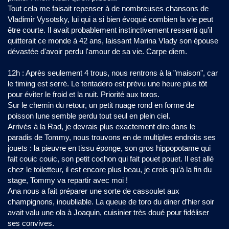
Tout cela me faisait repenser à de nombreuses chansons de
Vladimir Vysotsky, lui qui a si bien évoqué combien la vie peut
être courte. Il avait probablement instinctivement ressenti qu'il
quitterait ce monde à 42 ans, laissant Marina Vlady son épouse
dévastée d'avoir perdu l'amour de sa vie. Carpe diem.
12h : Après seulement 4 trous, nous rentrons à la "maison", car
le timing est serré. Le tentadero est prévu une heure plus tôt
pour éviter le froid et la nuit. Priorité aux toros.
Sur le chemin du retour, un petit nuage rond en forme de
poisson lune semble perdu tout seul en plein ciel.
Arrivés à la Rad, je devrais plus exactement dire dans le
paradis de Tommy, nous trouvons en de multiples endroits ses
jouets : la pieuvre en tissu éponge, son gros hippopotame qui
fait couic couic, son petit cochon qui fait pouet pouet. Il est allé
chez le toiletteur, il est encore plus beau, je crois qu’à la fin du
stage, Tommy va repartir avec moi !
Ana nous a fait préparer une sorte de cassoulet aux
champignons, inoubliable. La queue de toro du diner d’hier soir
avait valu une ola à Joaquin, cuisinier très doué pour fidéliser
ses convives.