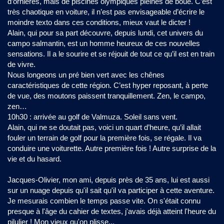
d’ornières, mais de piscines olympiques pleines de boue. C’est
très chaotique en voiture, il n’est pas envisageable d’écrire le
moindre texto dans ces conditions, mieux vaut le dicter !
Alain, qui pour sa part découvre, depuis lundi, cet univers du
campo salmantin, est un homme heureux de ces nouvelles
sensations. Il a le sourire et se réjouit de tout ce qu’il est en train
de vivre.
Nous longeons un pré bien vert avec les chênes
caractéristiques de cette région. C’est hyper reposant, à perte
de vue, des moutons paissent tranquillement. Zen, le campo,
zen…
10h30 : arrivée au golf de Valmuza. Soleil sans vent.
Alain, qui ne se doutait pas, voici un quart d’heure, qu’il allait
fouler un terrain de golf pour la première fois, se régale. Il va
conduire une voiturette. Autre première fois ! Autre surprise de la
vie et du hasard.
Jacques-Olivier, mon ami, depuis près de 35 ans, lui est aussi
sur un nuage depuis qu'il sait qu'il va participer à cette aventure.
Je mesurais combien le temps passe vite. On s'était connu
presque à l'âge du cahier de textes, j'avais déjà atteint l'heure du
pilulier ! Mon vieux qu'on plisse...